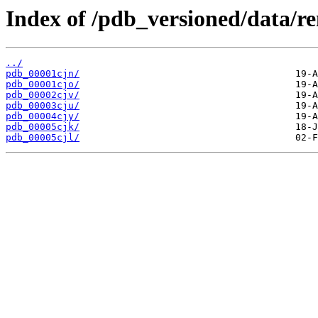
Index of /pdb_versioned/data/r
../
pdb_00001cjn/
pdb_00001cjo/
pdb_00002cjv/
pdb_00003cju/
pdb_00004cjy/
pdb_00005cjk/
pdb_00005cjl/